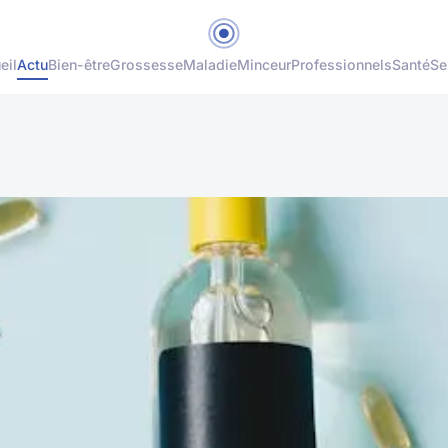
eil
Actu
Bien-être
Grossesse
Maladie
Minceur
Professionnels
Santé
Se